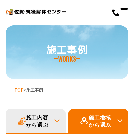
施工事例
WORKS
選ばれる理由
初めての方へ
TOP
>
施工事例
解体工事の流れ
解体工事メニュー
施工内容
施工地域
から選ぶ
から選ぶ