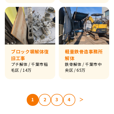
ブロック塀解体復
軽量鉄骨造事務所
旧工事
解体
プチ解体
/ 千葉市稲
鉄骨解体
/ 千葉市中
毛区
/ 14万
央区
/ 65万
1
2
3
4
＞