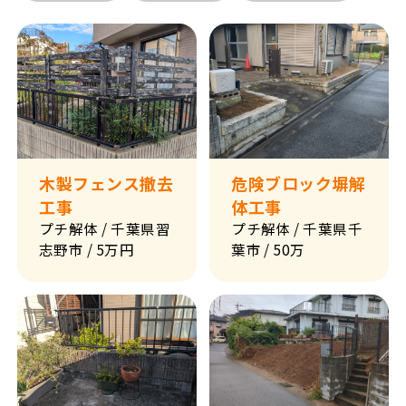
来店予約
木製フェンス撤去
危険ブロック塀解
工事
体工事
プチ解体
/ 千葉県習
プチ解体
/ 千葉県千
志野市
/ 5万円
葉市
/ 50万