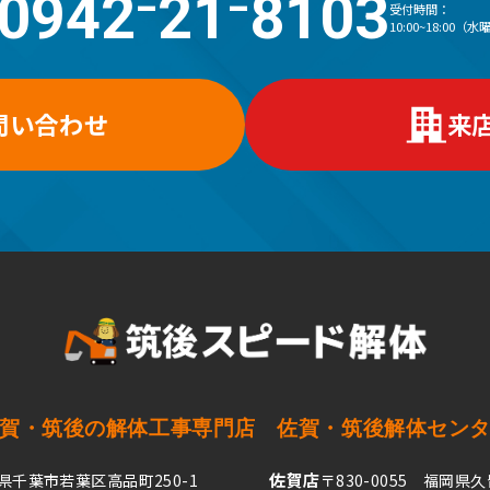
0942⁻21⁻8103
受付時間：
10:00~18:00
問い合わせ
来
佐賀・筑後の解体工事専門店
佐賀・筑後解体セン
佐賀店
葉県千葉市若葉区高品町250-1
〒830-0055 福岡県