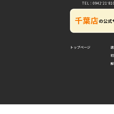
TEL：0942⁻21⁻81
トップページ
選
初
解