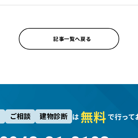
記事一覧へ戻る
無
料
り
ご相談
建物診断
は
で行って