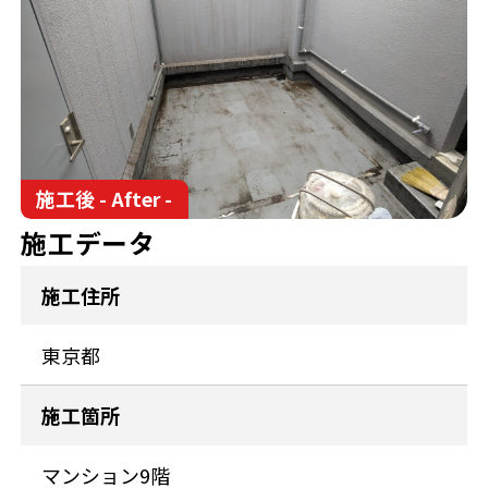
来店予約
施工後 - After -
施工データ
施工住所
東京都
施工箇所
マンション9階