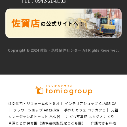
TEL：0942-21-8103
Copyright © 2024 佐賀・筑後解体センター All Rights Reserved.
注文住宅・リフォームのトミオ
｜
インテリアショップ CLASSICA
｜
フラワーショップ Angelica
｜
手作りカフェ コテカフェ
｜
元祖
カレージャンボトースト 呂久呂
｜
こども写真館 スタジオことり
｜
草深こじか保育園（幼保連携型認定こども園）
｜
介護付き有料老