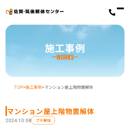
施工事例
WORKS
選ばれる理由
初めての方へ
TOP
>
施工事例
>
マンション屋上階物置解体
解体工事の流れ
解体工事メニュー
マンション屋上階物置解体
2024.10.08
プチ解体
会社概要
スタッフ紹介