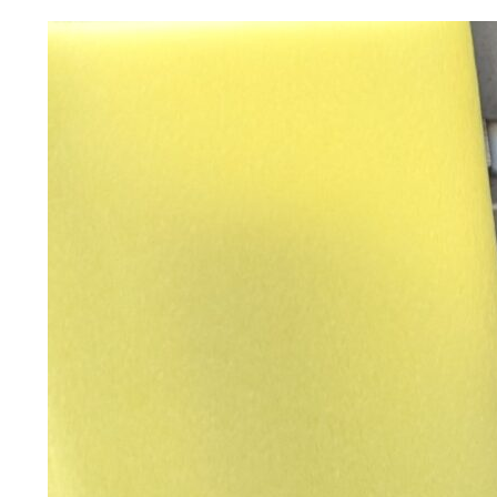
選ばれ
解体工
会社
施工
現場