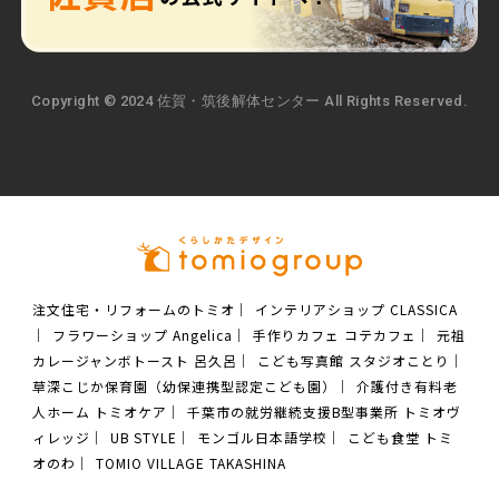
Copyright © 2024 佐賀・筑後解体センター All Rights Reserved.
注文住宅・リフォームのトミオ
｜
インテリアショップ CLASSICA
｜
フラワーショップ Angelica
｜
手作りカフェ コテカフェ
｜
元祖
カレージャンボトースト 呂久呂
｜
こども写真館 スタジオことり
｜
草深こじか保育園（幼保連携型認定こども園）
｜
介護付き有料老
人ホーム トミオケア
｜
千葉市の就労継続支援B型事業所 トミオヴ
ィレッジ
｜
UB STYLE
｜
モンゴル日本語学校
｜
こども食堂 トミ
オのわ
｜
TOMIO VILLAGE TAKASHINA