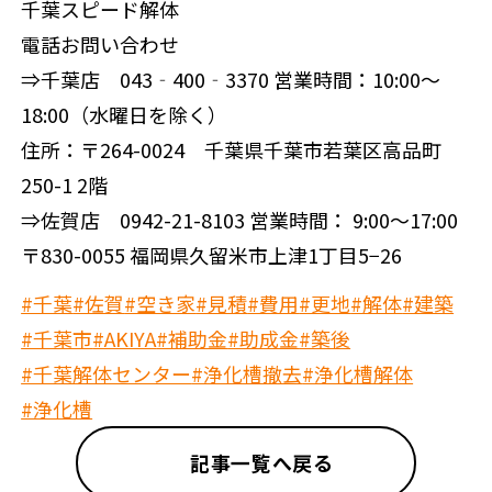
千葉スピード解体
電話お問い合わせ
⇒千葉店 043‐400‐3370 営業時間：10:00～
18:00（水曜日を除く）
住所：〒264-0024 千葉県千葉市若葉区高品町
250-1 2階
⇒佐賀店 0942-21-8103 営業時間： 9:00～17:00
〒830-0055 福岡県久留米市上津1丁目5−26
#千葉
#佐賀
#空き家
#見積
#費用
#更地
#解体
#建築
#千葉市
#AKIYA
#補助金
#助成金
#築後
#千葉解体センター
#浄化槽撤去
#浄化槽解体
#浄化槽
記事一覧へ戻る