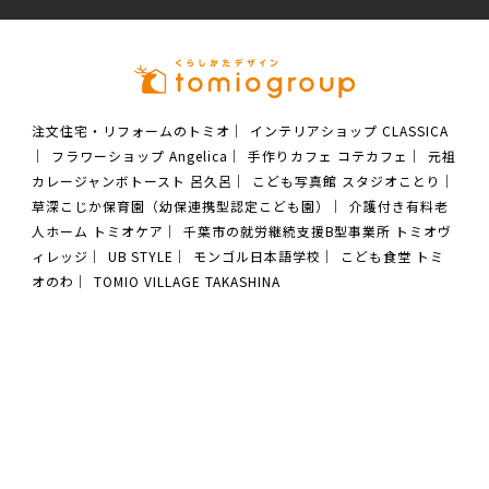
注文住宅・リフォームのトミオ
｜
インテリアショップ CLASSICA
｜
フラワーショップ Angelica
｜
手作りカフェ コテカフェ
｜
元祖
カレージャンボトースト 呂久呂
｜
こども写真館 スタジオことり
｜
草深こじか保育園（幼保連携型認定こども園）
｜
介護付き有料老
人ホーム トミオケア
｜
千葉市の就労継続支援B型事業所 トミオヴ
ィレッジ
｜
UB STYLE
｜
モンゴル日本語学校
｜
こども食堂 トミ
オのわ
｜
TOMIO VILLAGE TAKASHINA