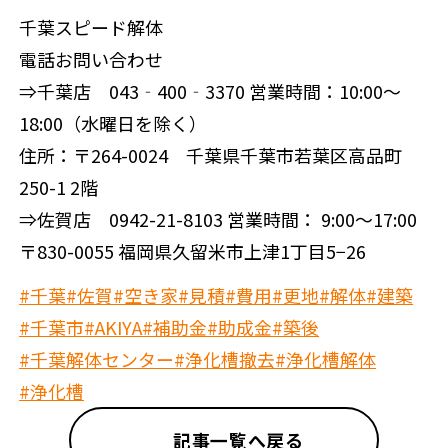
千葉スピード解体
電話お問い合わせ
⇒千葉店 043‐400‐3370 営業時間：10:00～
18:00（水曜日を除く）
住所：〒264-0024 千葉県千葉市若葉区高品町
250-1 2階
⇒佐賀店 0942-21-8103 営業時間： 9:00～17:00
〒830-0055 福岡県久留米市上津1丁目5−26
#千葉
#佐賀
#空き家
#見積
#費用
#更地
#解体
#建築
#千葉市
#AKIYA
#補助金
#助成金
#築後
#千葉解体センター
#浄化槽撤去
#浄化槽解体
#浄化槽
記事一覧へ戻る