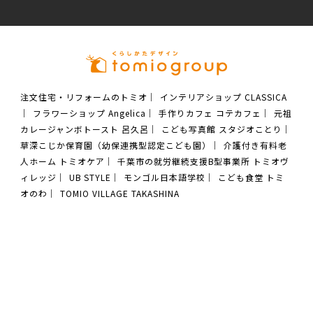
注文住宅・リフォームのトミオ
｜
インテリアショップ CLASSICA
｜
フラワーショップ Angelica
｜
手作りカフェ コテカフェ
｜
元祖
カレージャンボトースト 呂久呂
｜
こども写真館 スタジオことり
｜
草深こじか保育園（幼保連携型認定こども園）
｜
介護付き有料老
人ホーム トミオケア
｜
千葉市の就労継続支援B型事業所 トミオヴ
ィレッジ
｜
UB STYLE
｜
モンゴル日本語学校
｜
こども食堂 トミ
オのわ
｜
TOMIO VILLAGE TAKASHINA