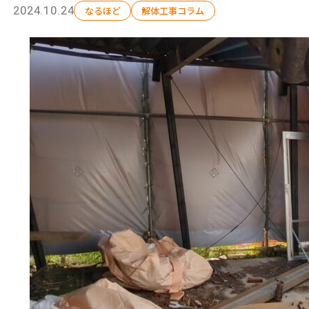
解体工事の流れ
2024.10.24
なるほど
解体工事コラム
会社概要
施工事例
現場ブログ
補助金情報