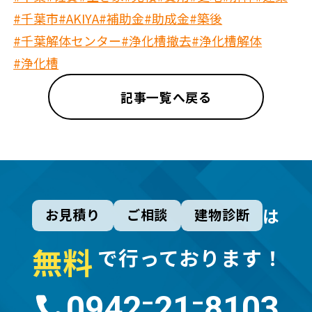
#千葉市
#AKIYA
#補助金
#助成金
#築後
#千葉解体センター
#浄化槽撤去
#浄化槽解体
#浄化槽
記事一覧へ戻る
は
お見積り
ご相談
建物診断
無
料
で行っております！
0942⁻21⁻8103