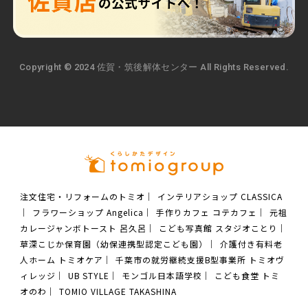
Copyright © 2024 佐賀・筑後解体センター All Rights Reserved.
注文住宅・リフォームのトミオ
｜
インテリアショップ CLASSICA
｜
フラワーショップ Angelica
｜
手作りカフェ コテカフェ
｜
元祖
カレージャンボトースト 呂久呂
｜
こども写真館 スタジオことり
｜
草深こじか保育園（幼保連携型認定こども園）
｜
介護付き有料老
人ホーム トミオケア
｜
千葉市の就労継続支援B型事業所 トミオヴ
ィレッジ
｜
UB STYLE
｜
モンゴル日本語学校
｜
こども食堂 トミ
オのわ
｜
TOMIO VILLAGE TAKASHINA