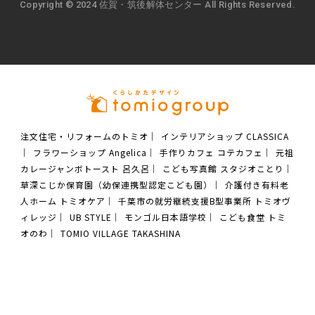
Copyright © 2024 佐賀・筑後解体センター All Rights Reserved.
注文住宅・リフォームのトミオ
｜
インテリアショップ CLASSICA
｜
フラワーショップ Angelica
｜
手作りカフェ コテカフェ
｜
元祖
カレージャンボトースト 呂久呂
｜
こども写真館 スタジオことり
｜
草深こじか保育園（幼保連携型認定こども園）
｜
介護付き有料老
人ホーム トミオケア
｜
千葉市の就労継続支援B型事業所 トミオヴ
ィレッジ
｜
UB STYLE
｜
モンゴル日本語学校
｜
こども食堂 トミ
オのわ
｜
TOMIO VILLAGE TAKASHINA