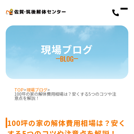
現場ブログ
BLOG
TOP
>
現場ブログ
>
100坪の家の解体費用相場は？安くする5つのコツや注
意点を解説！
100坪の家の解体費用相場は？安く
選ばれる理由
する5つのコツや注意点を解説！