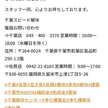
スタッフ一同、心よりお待ちしております。
千葉スピード解体
電話お問い合わせ
⇒千葉店 043‐400‐3370 営業時間：10:00～
18:00（水曜日を除く）
住所：〒264-0024 千葉県千葉市若葉区高品町
250-1 2階
⇒佐賀店 0942-21-8103 営業時間： 9:00～17:00
〒830-0055 福岡県久留米市上津1丁目5−26
#千葉
#佐賀
#空き家
#見積
#費用
#更地
#解体
#建築
#千葉市
#AKIYA
#補助金
#助成金
#築後
#千葉解体センター
#浄化槽撤去
#浄化槽解体
#浄化槽